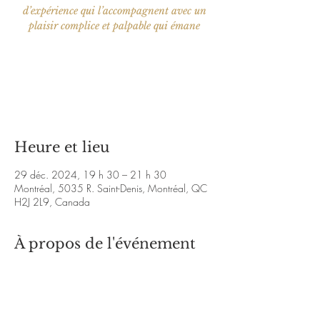
d’expérience qui l’accompagnent avec un
plaisir complice et palpable qui émane
Aucun billet en vente
Voir d'autres événements
Heure et lieu
29 déc. 2024, 19 h 30 – 21 h 30
Montréal, 5035 R. Saint-Denis, Montréal, QC
H2J 2L9, Canada
À propos de l'événement
https://www.youtube.com/@MartyneH
https://www.instagram.com/martyne_h/reel/
C6v47qhLl9G