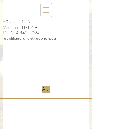
5035 rue St-Denis
Montréal, H2J 2L9
Tél:
514-842-1994
lapetitemarche@videotron.ca
Accueil