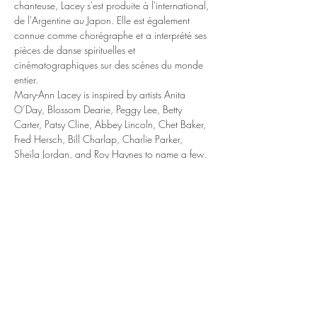
chanteuse, Lacey s'est produite à l'international, 
de l'Argentine au Japon. Elle est également 
connue comme chorégraphe et a interprété ses 
pièces de danse spirituelles et 
cinématographiques sur des scènes du monde 
entier.
Mary-Ann Lacey is inspired by artists Anita 
O’Day, Blossom Dearie, Peggy Lee, Betty 
Carter, Patsy Cline, Abbey Lincoln, Chet Baker, 
Fred Hersch, Bill Charlap, Charlie Parker, 
Sheila Jordan, and Roy Haynes to name a few. 
A Montréal, musician and vocalist, Lacey has 
performed internationally from Argentina to 
Japan.  She is also known as a choreographer 
and has performed her witty and cinematic 
dance pieces on stages across the globe.
https://www.facebook.com/search/top/?
q=Mary+Ann+Lacey
https://www.youtube.com/watch?
v=csaPRAil9jk
https://www.youtube.com/watch?