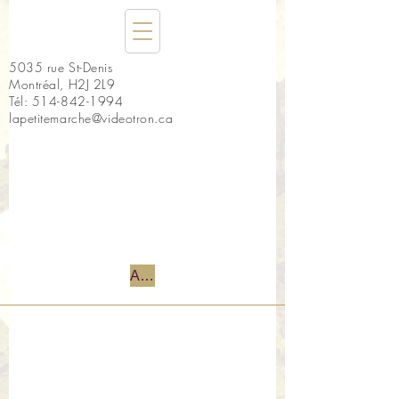
5035 rue St-Denis
Montréal, H2J 2L9
Tél:
514-842-1994
lapetitemarche@videotron.ca
Accueil