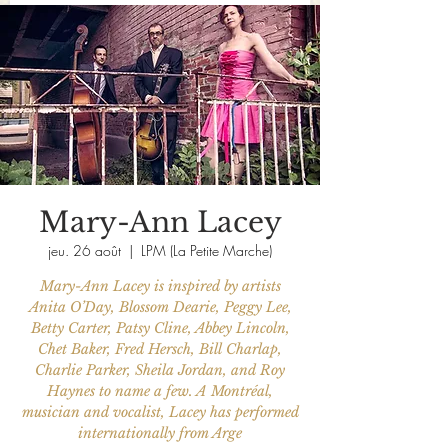
Mary-Ann Lacey
jeu. 26 août
  |  
LPM (La Petite Marche)
Mary-Ann Lacey is inspired by artists
Anita O’Day, Blossom Dearie, Peggy Lee,
Betty Carter, Patsy Cline, Abbey Lincoln,
Chet Baker, Fred Hersch, Bill Charlap,
Charlie Parker, Sheila Jordan, and Roy
Haynes to name a few. A Montréal,
musician and vocalist, Lacey has performed
internationally from Arge