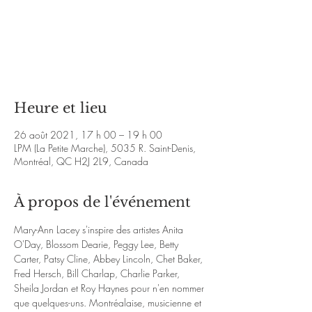
Les billets ne sont pas en vente
Voir d'autres événements
Heure et lieu
26 août 2021, 17 h 00 – 19 h 00
LPM (La Petite Marche), 5035 R. Saint-Denis,
Montréal, QC H2J 2L9, Canada
À propos de l'événement
Mary-Ann Lacey s'inspire des artistes Anita 
O'Day, Blossom Dearie, Peggy Lee, Betty 
Carter, Patsy Cline, Abbey Lincoln, Chet Baker, 
Fred Hersch, Bill Charlap, Charlie Parker, 
Sheila Jordan et Roy Haynes pour n'en nommer 
que quelques-uns. Montréalaise, musicienne et 