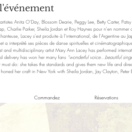
 l'événement
artistes Anita O'Day, Blossom Dearie, Peggy Lee, Betty Carter, Patsy
lap, Charlie Parker, Sheila Jordan et Roy Haynes pour n'en nommer 
anteuse, Lacey s'est produite à l'international, de l'Argentine au Ja
a interprété ses pièces de danse spirituelles et cinématographiqu
ist and multidisciplinary artist Mary Ann Lacey has performed internat
ed delivery has won her many fans 
“wonderful voice...beautiful singe
t must do: she takes the standards and gives them new life and direc
 honed her craft in New York with Sheila Jordan, Jay Clayton, Peter E
Commandez
Réservations