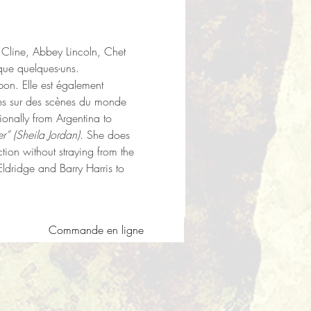
 Cline, Abbey Lincoln, Chet 
que quelques-uns. 
pon. Elle est également 
es sur des scènes du monde 
ionally from Argentina to 
r” (Sheila Jordan)
. She does 
tion without straying from the 
ldridge and Barry Harris to 
Commande en ligne