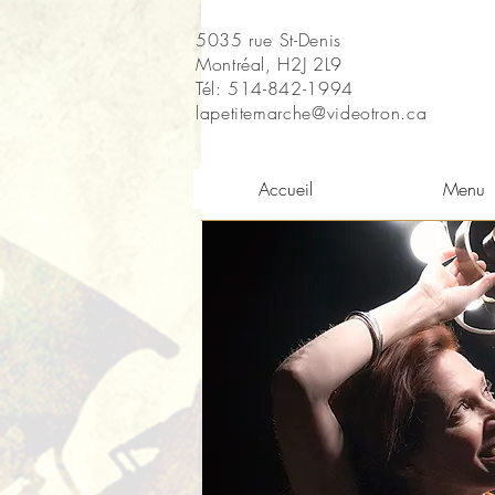
5035 rue St-Denis
Montréal, H2J 2L9
Tél: 514-842-1994
lapetitemarche@videotron.ca
Accueil
Menu