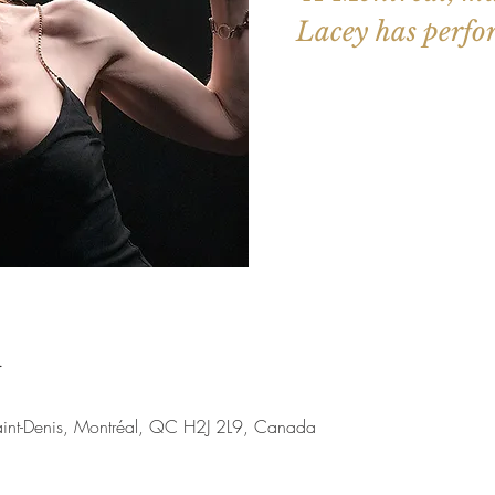
Lacey has perfo
Les billets 
Voir d'a
u
aint-Denis, Montréal, QC H2J 2L9, Canada