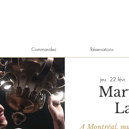
Commandez
Réservations
jeu. 22 févr.
 
Mar
L
A Montréal, mus