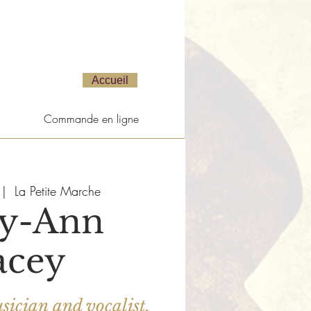
Accueil
Commande en ligne
 |  
La Petite Marche
y-Ann
acey
ician and vocalist,