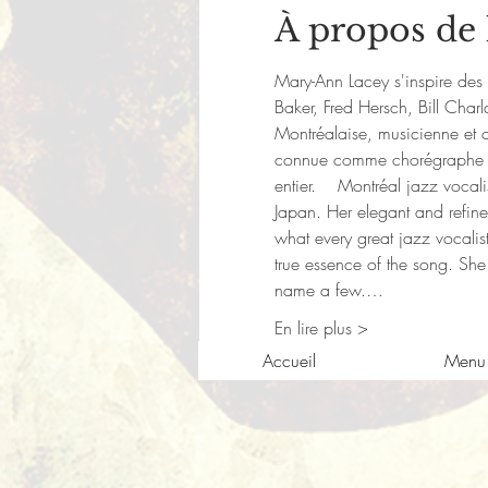
À propos de
Mary-Ann Lacey s'inspire des 
Baker, Fred Hersch, Bill Char
Montréalaise, musicienne et ch
connue comme chorégraphe et 
entier.    Montréal jazz vocal
Japan. Her elegant and refin
what every great jazz vocalis
true essence of the song. She
name a few.…
En lire plus >
Accueil
Menu