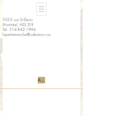
5035 rue St-Denis
Montréal, H2J 2L9
Tél:
514-842-1994
lapetitemarche@videotron.ca
Accueil