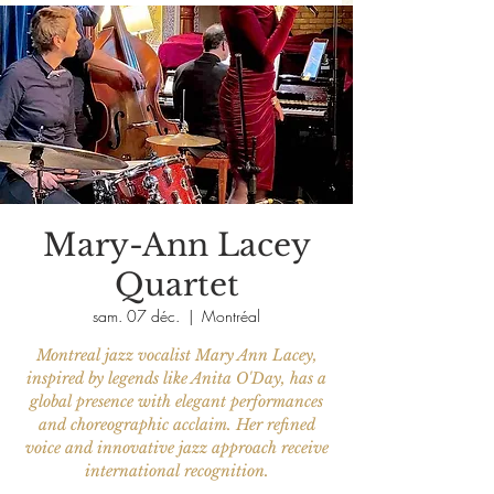
Mary-Ann Lacey
Quartet
sam. 07 déc.
  |  
Montréal
Montreal jazz vocalist Mary Ann Lacey,
inspired by legends like Anita O'Day, has a
global presence with elegant performances
and choreographic acclaim. Her refined
voice and innovative jazz approach receive
international recognition.