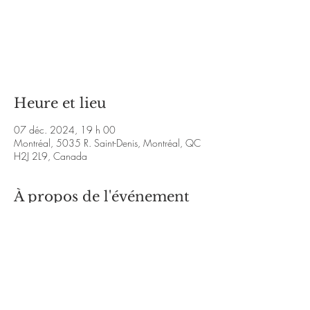
Aucun billet en vente
Voir d'autres événements
Heure et lieu
07 déc. 2024, 19 h 00
Montréal, 5035 R. Saint-Denis, Montréal, QC
H2J 2L9, Canada
À propos de l'événement
http://www.tangofemme.com/
https://www.youtube.com/watch?
v=csaPRAil9jk&ab_channel=Mary-AnnLacey