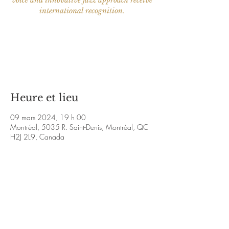
voice and innovative jazz approach receive
international recognition.
Aucun billet en vente
Voir d'autres événements
Heure et lieu
09 mars 2024, 19 h 00
Montréal, 5035 R. Saint-Denis, Montréal, QC
H2J 2L9, Canada
À propos de l'événement
http://www.tangofemme.com/
https://www.y
outube.com/watch?
v=csaPRAil9jk&ab_channel=Mary-AnnLacey