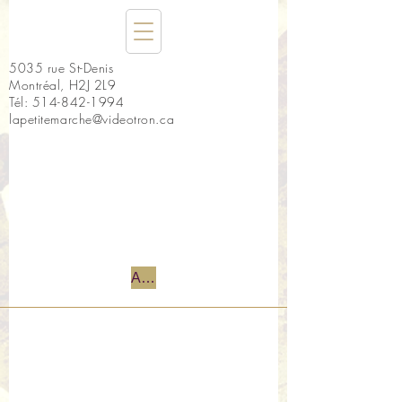
5035 rue St-Denis
Montréal, H2J 2L9
Tél:
514-842-1994
lapetitemarche@videotron.ca
Accueil