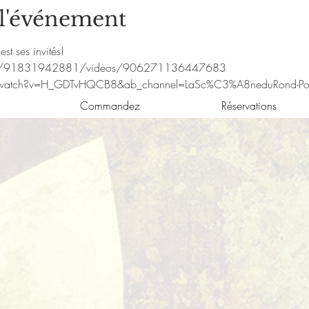
 l'événement
t ses invités! 
om/91831942881/videos/906271136447683
/watch?v=H_GDTvHQCB8&ab_channel=LaSc%C3%A8neduRond-Poi
Commandez
Réservations