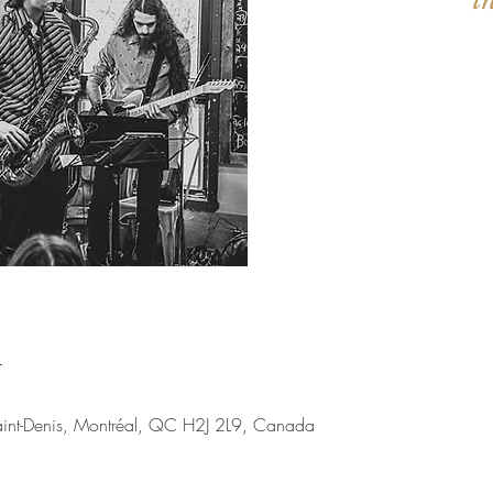
Les billets 
Voir d'a
u
aint-Denis, Montréal, QC H2J 2L9, Canada