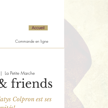
Accueil
Commande en ligne
 |  
La Petite Marche
& friends
tys Colpron est ses
nvités!