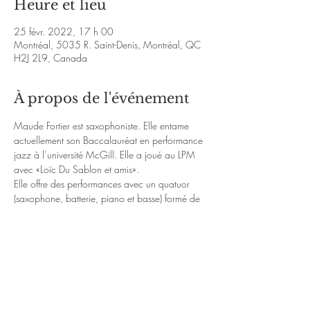
Heure et lieu
25 févr. 2022, 17 h 00
Montréal, 5035 R. Saint-Denis, Montréal, QC
H2J 2L9, Canada
À propos de l'événement
Maude Fortier est saxophoniste. Elle entame 
actuellement son Baccalauréat en performance 
jazz à l’université McGill. Elle a joué au LPM 
avec «Loïc Du Sablon et amis».
Elle offre des performances avec un quatuor 
(saxophone, batterie, piano et basse) formé de 
musiciens de Montréal. Ils interprèteront de 
grands standards de jazz.

https://www.facebook.com/maude.fortier.37
05