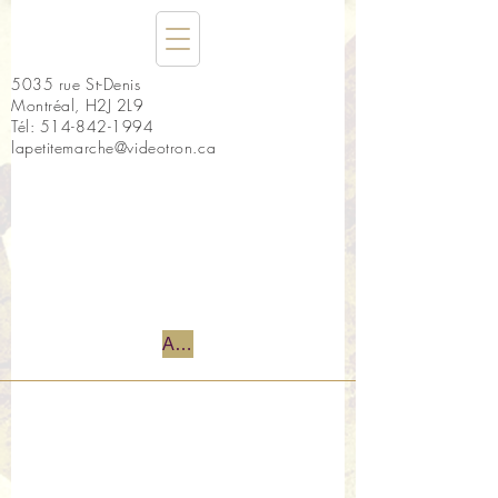
5035 rue St-Denis
Montréal, H2J 2L9
Tél:
514-842-1994
lapetitemarche@videotron.ca
Accueil