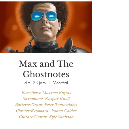
Max and The
Ghostnotes
dim. 23 janv.
  |  
Montréal
Basse/bass: Maxime Bigras
Saxophone: Kaspar Knoll
Batterie/Drum: Peter Toutoudakis
Clavier/Keyboard: Joshua Calder
Guitare/Guitar: Kyle Shabada