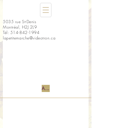
5035 rue St-Denis
Montréal, H2J 2L9
Tél:
514-842-1994
lapetitemarche@videotron.ca
Accueil