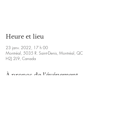
Les billets ne sont pas en vente
Voir d'autres événements
Heure et lieu
23 janv. 2022, 17 h 00
Montréal, 5035 R. Saint-Denis, Montréal, QC
H2J 2L9, Canada
À propos de l'événement
https://youtu.be/9pRRMA5zH58
https://youtu.be/3Gh1i8JPlVY