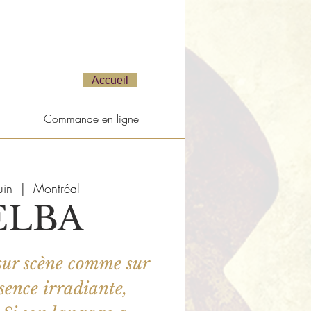
Accueil
Commande en ligne
uin
  |  
Montréal
ELBA
ur scène comme sur
ésence irradiante,