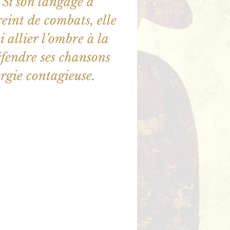
Si son langage a
eint de combats, elle
i allier l’ombre à la
fendre ses chansons
rgie contagieuse.
illet en vente
utres événements