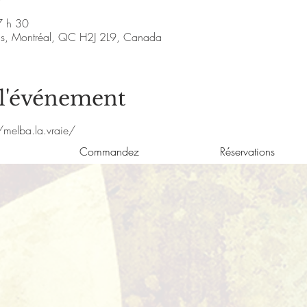
7 h 30
nis, Montréal, QC H2J 2L9, Canada
 l'événement
melba.la.vraie/
Commandez
Réservations