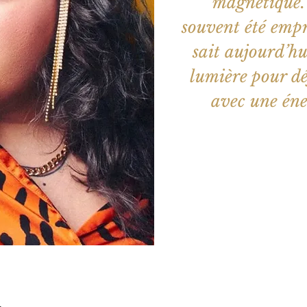
magnétique. 
souvent été empr
sait aujourd’hu
lumière pour dé
avec une éne
Aucun b
Voir d'a
u