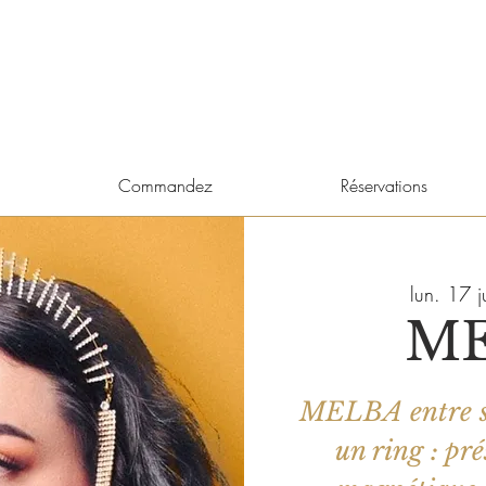
Commandez
Réservations
lun. 17 j
M
MELBA entre s
un ring : pr