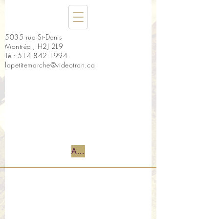
5035 rue St-Denis
Montréal, H2J 2L9
Tél:
514-842-1994
lapetitemarche@videotron.ca
Accueil