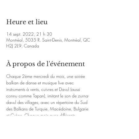
Heure et lieu
14 sept. 2022, 21 h 30
Montréal, 5035 R. Saint-Denis, Montréal, QC
H2J 2L9, Canada
À propos de l'événement
Chaque 2ème mercredi du mois, une soirée 
balkan de danse et musique live avec 
instruments à vents, cuivres et Davul (aussi 
connu comme Tapan), imitant le son de zurna-
davul des villages, avec un répertoire du Sud 
des Balkans de Turquie, Macédoine, Bulgarie 
et Grèce. Chaque mois avec différents 
répertoire et musiciens dirigé par Ariane Morin 
au saxophone et Oisin Hannigan au 
Davul/Tapan.