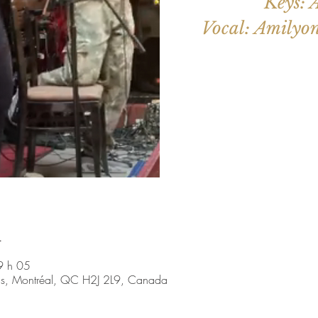
Keys: 
Vocal: Amilyo
Aucun b
Voir d'a
u
9 h 05
nis, Montréal, QC H2J 2L9, Canada