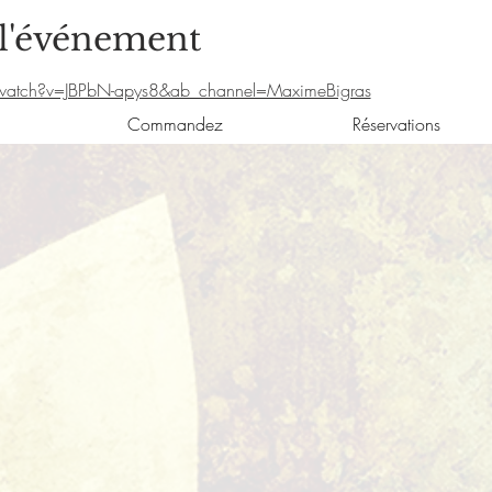
 l'événement
watch?v=JBPbN-apys8&ab_channel=MaximeBigras
Commandez
Réservations