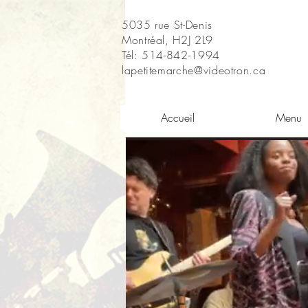
5035 rue St-Denis
Montréal, H2J 2L9
Tél: 514-842-1994
lapetitemarche@videotron.ca
Accueil
Menu