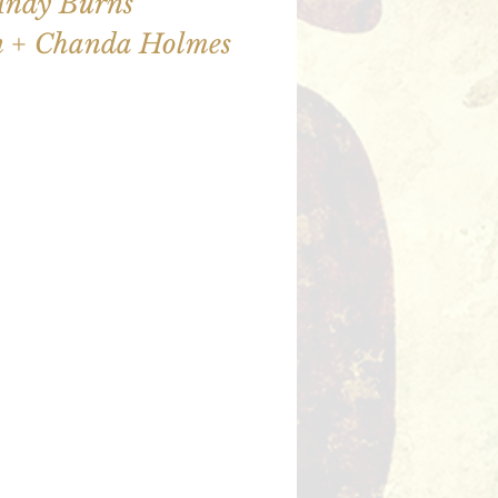
Andy Burns
n + Chanda Holmes
illet en vente
utres événements