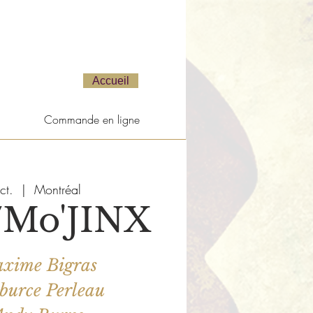
Accueil
Commande en ligne
ct.
  |  
Montréal
/Mo'JINX
axime Bigras
burce Perleau