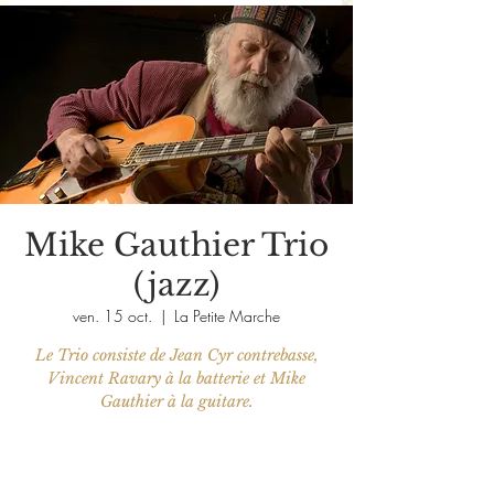
Mike Gauthier Trio
(jazz)
ven. 15 oct.
  |  
La Petite Marche
Le Trio consiste de Jean Cyr contrebasse,
Vincent Ravary à la batterie et Mike
Les billets ne sont pas en vente