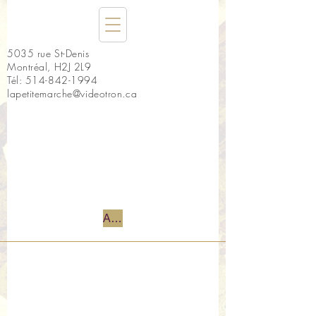
5035 rue St-Denis
Montréal, H2J 2L9
Tél:
514-842-1994
lapetitemarche@videotron.ca
Accueil