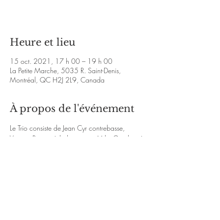
Voir d'autres événements
Heure et lieu
15 oct. 2021, 17 h 00 – 19 h 00
La Petite Marche, 5035 R. Saint-Denis,
Montréal, QC H2J 2L9, Canada
À propos de l'événement
Le Trio consiste de Jean Cyr contrebasse, 
Vincent Ravary à la batterie et Mike Gauthier à 
la guitare.
http://mikegauthierjazz.com/
https://www.instagram.com/mikegauthierjazz
/