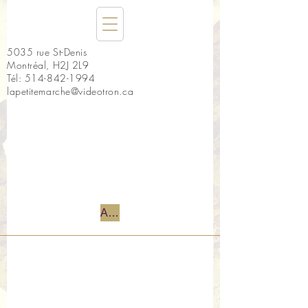
5035 rue St-Denis
Montréal, H2J 2L9
Tél:
514-842-1994
lapetitemarche@videotron.ca
Accueil