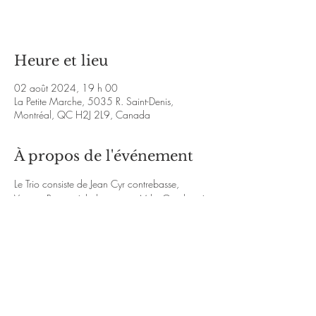
Voir d'autres événements
Heure et lieu
02 août 2024, 19 h 00
La Petite Marche, 5035 R. Saint-Denis,
Montréal, QC H2J 2L9, Canada
À propos de l'événement
Le Trio consiste de Jean Cyr contrebasse, 
Vincent Ravary à la batterie et Mike Gauthier à 
la guitare.
http://mikegauthierjazz.com/
https://www.instagram.com/mikegauthierjazz
/