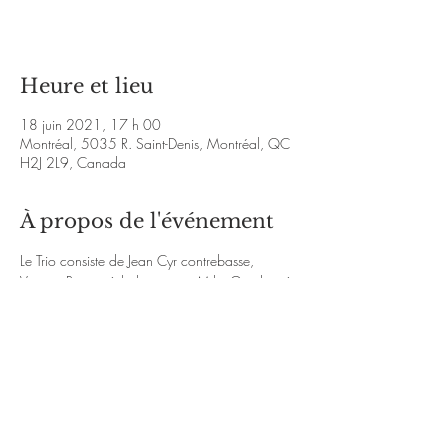
Voir d'autres événements
Heure et lieu
18 juin 2021, 17 h 00
Montréal, 5035 R. Saint-Denis, Montréal, QC
H2J 2L9, Canada
À propos de l'événement
Le Trio consiste de Jean Cyr contrebasse, 
Vincent Ravary à la batterie et Mike Gauthier à 
la guitare.
http://mikegauthierjazz.com/
https://www.instagram.com/mikegauthierjazz
/