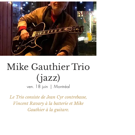
Mike Gauthier Trio
(jazz)
ven. 18 juin
  |  
Montréal
Le Trio consiste de Jean Cyr contrebasse,
Vincent Ravary à la batterie et Mike
Les billets ne sont pas en vente