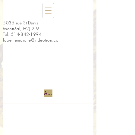
5035 rue St-Denis
Montréal, H2J 2L9
Tél:
514-842-1994
lapetitemarche@videotron.ca
Accueil