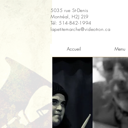
5035 rue St-Denis
Montréal, H2J 2L9
Tél: 514-842-1994
lapetitemarche@videotron.ca
Accueil
Menu