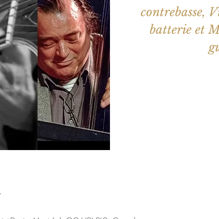
contrebasse, V
batterie et 
Les billets 
Voir d'a
u