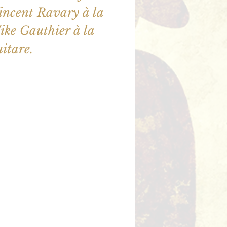
incent Ravary à la
Mike Gauthier à la
ne sont pas en vente
utres événements