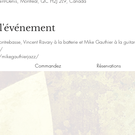
aint-Denis, Montréal, QC H2J 2L9, Canada
 l'événement
ontrebasse, Vincent Ravary à la batterie et Mike Gauthier à la guitar
m/
/mikegauthierjazz/
Commandez
Réservations