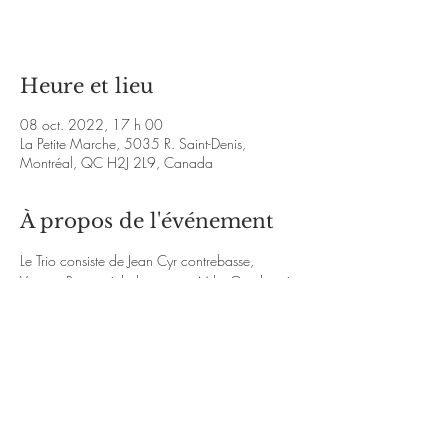
Voir d'autres événements
Heure et lieu
08 oct. 2022, 17 h 00
La Petite Marche, 5035 R. Saint-Denis,
Montréal, QC H2J 2L9, Canada
À propos de l'événement
Le Trio consiste de Jean Cyr contrebasse, 
Vincent Ravary à la batterie et Mike Gauthier à 
la guitare.
http://mikegauthierjazz.com/
https://www.instagram.com/mikegauthierjazz
/