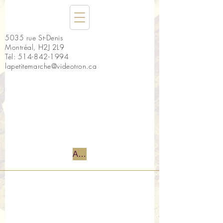
5035 rue St-Denis
Montréal, H2J 2L9
Tél:
514-842-1994
lapetitemarche@videotron.ca
Accueil