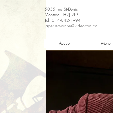
5035 rue St-Denis
Montréal, H2J 2L9
Tél: 514-842-1994
lapetitemarche@videotron.ca
Accueil
Menu