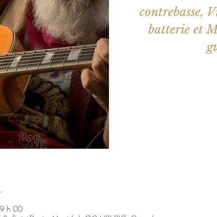
contrebasse, V
batterie et 
Les billets 
Voir d'a
u
9 h 00