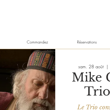
Commandez
Réservations
sam. 28 août
  | 
Mike 
Trio
Le Trio cons