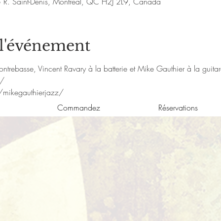
5 R. Saint-Denis, Montréal, QC H2J 2L9, Canada
 l'événement
ontrebasse, Vincent Ravary à la batterie et Mike Gauthier à la guitar
m/
/mikegauthierjazz/
Commandez
Réservations