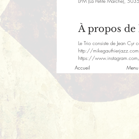
LPM (La Petite Marche), 503
À propos de
Le Trio consiste de Jean Cyr c
http://mikegauthierjazz.co
https://www.instagram.com
Accueil
Menu