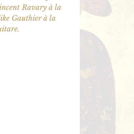
incent Ravary à la
Mike Gauthier à la
ne sont pas en vente
utres événements