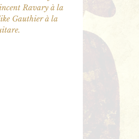
incent Ravary à la
Mike Gauthier à la
ne sont pas en vente
utres événements