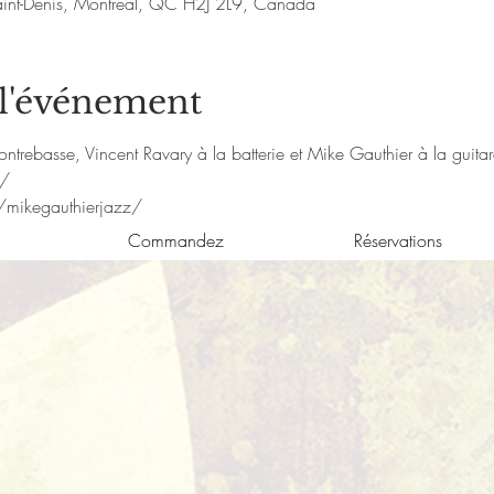
aint-Denis, Montréal, QC H2J 2L9, Canada
 l'événement
ontrebasse, Vincent Ravary à la batterie et Mike Gauthier à la guitar
m/
/mikegauthierjazz/
Commandez
Réservations