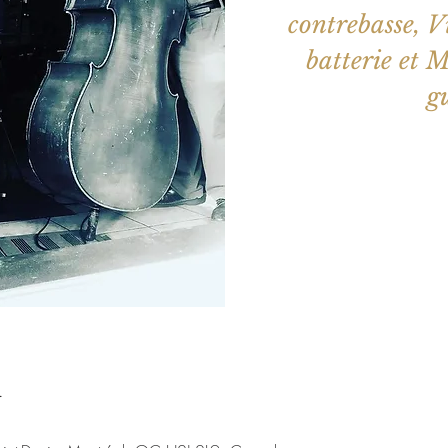
contrebasse, V
batterie et 
Les billets 
Voir d'a
u