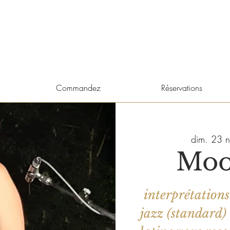
Commandez
Réservations
dim. 23 n
Moo
interprétation
jazz (standard)