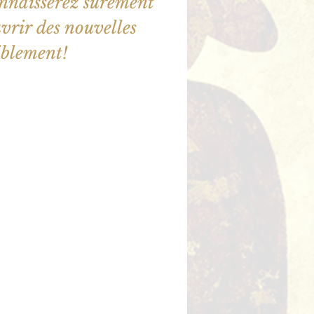
onnaisserez surement
vrir des nouvelles
iblement!
illet en vente
utres événements