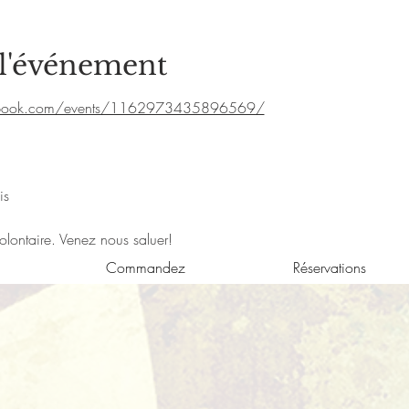
 l'événement
ebook.com/events/1162973435896569/
is
volontaire. Venez nous saluer!
Commandez
Réservations