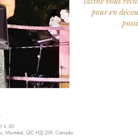
latine vous rec
pour en décou
poss
Aucun b
Voir d'a
u
1 h 30
nis, Montréal, QC H2J 2L9, Canada