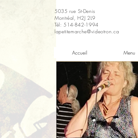
5035 rue St-Denis
Montréal, H2J 2L9
Tél: 514-842-1994
lapetitemarche@videotron.ca
Accueil
Menu