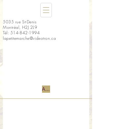
5035 rue St-Denis
Montréal, H2J 2L9
Tél:
514-842-1994
lapetitemarche@videotron.ca
Accueil