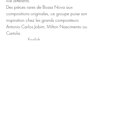
live différents.

Des pièces rares de Bossa Nova aux 
compositions originales, ce groupe puise son 
inspiration chez les grands compositeurs 
Antonio Carlos Jobim, Milton Nascimento ou 
Cartola.
__________English
This bossa nova trio brings together musicians 
from the Montreal Jazz scene. Bound by their 
love of Brazilian music, they performed in many 
different live settings. From rare Bossa Nova 
pieces to original compositions, this band 
draws its inspiration from the great composers 
Antonio Carlos Jobim, Milton Nascimento or 
Cartola.
https://soundcloud.com/mendola-
1/sets/mpb-sextet