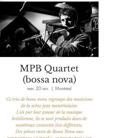
MPB Quartet
(bossa nova)
mer. 20 avr.
  |  
Montréal
Ce trio de bossa nova regroupe des musiciens
de la scène jazz montréalaise.
Liés par leur amour de la musique
brésilienne, ils se sont produits dans de
nombreux contextes live différents.
Des pièces rares de Bossa Nova aux