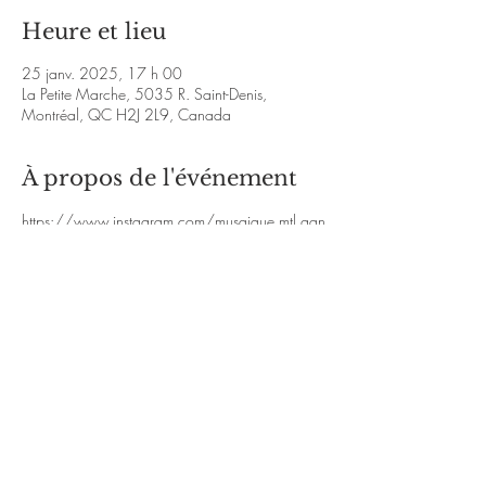
Heure et lieu
25 janv. 2025, 17 h 00
La Petite Marche, 5035 R. Saint-Denis,
Montréal, QC H2J 2L9, Canada
À propos de l'événement
https://www.instagram.com/musaique.mtl.gan
g?
igsh=MXRxczRwbjkwbzA0ZA%3D%3D&utm_so
urce=qr