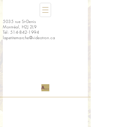
5035 rue St-Denis
Montréal, H2J 2L9
Tél:
514-842-1994
lapetitemarche@videotron.ca
Accueil