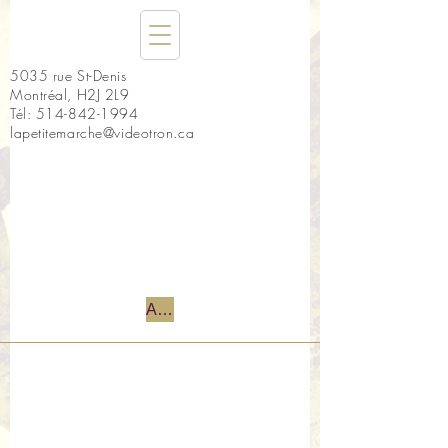
5035 rue St-Denis
Montréal, H2J 2L9
Tél:
514-842-1994
lapetitemarche@videotron.ca
Accueil