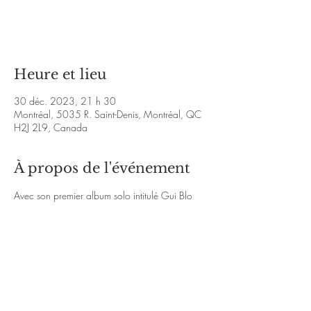
Aucun billet en vente
Voir d'autres événements
Heure et lieu
30 déc. 2023, 21 h 30
Montréal, 5035 R. Saint-Denis, Montréal, QC
H2J 2L9, Canada
À propos de l'événement
Avec son premier album solo intitulé Gui Blo 
paru en 2006, NAMORI s’est produit dans 
plus d’une centaine de spectacles à travers le 
Canada. Il vous présente aujourd’hui son 
deuxième album solo Point d’interrogation.
https://www.facebook.com/namori/