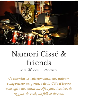
Namori Cissé &
friends
sam. 30 déc.
  |  
Montréal
Ce talentueux batteur-chanteur, auteur-
compositeur originaire de la Côte d’Ivoire
vous offre des chansons Afro jazz teintées de
reggae, de rock, de folk et de soul.