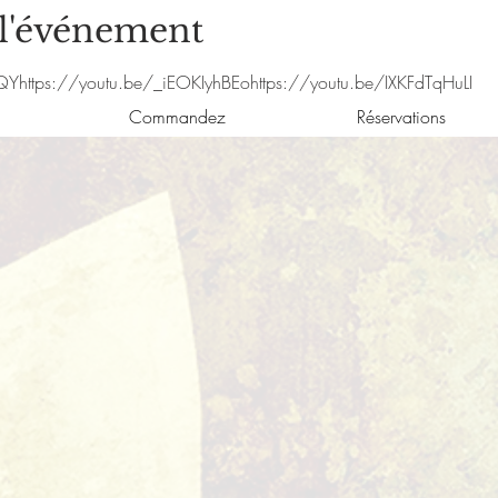
 l'événement
iQY
https://youtu.be/_iEOKIyhBEo
https://youtu.be/IXKFdTqHuLI
Commandez
Réservations