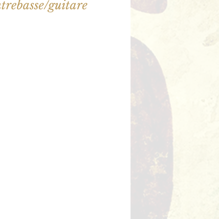
trebasse/guitare
illet en vente
utres événements