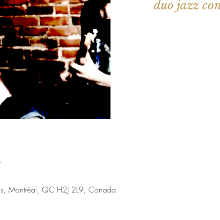
duo jazz con
Aucun b
Voir d'a
u
nis, Montréal, QC H2J 2L9, Canada