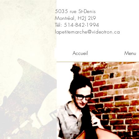
5035 rue St-Denis
Montréal, H2J 2L9
Tél: 514-842-1994
lapetitemarche@videotron.ca
Accueil
Menu