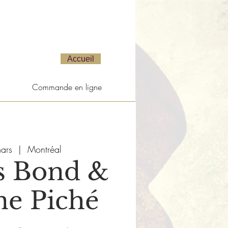
Accueil
Commande en ligne
ars
  |  
Montréal
s Bond &
ne Piché