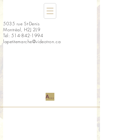
5035 rue St-Denis
Montréal, H2J 2L9
Tél:
514-842-1994
lapetitemarche@videotron.ca
Accueil