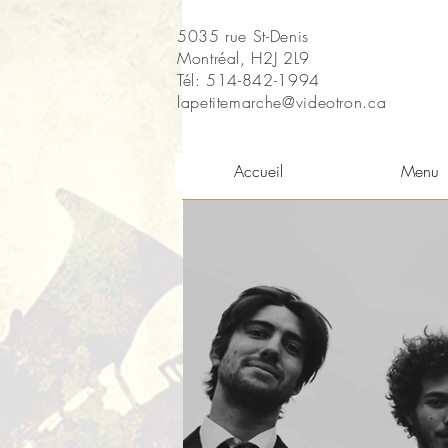
5035 rue St-Denis
Montréal, H2J 2L9
Tél: 514-842-1994
lapetitemarche@videotron.ca
Accueil
Menu