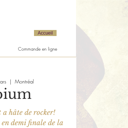
Accueil
Commande en ligne
ars
  |  
Montréal
pium
t a hâte de rocker!
u en demi finale de la