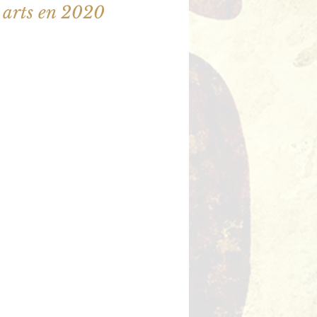
 arts en 2020
illet en vente
utres événements