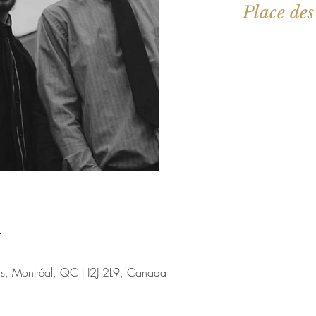
Place des
Aucun b
Voir d'a
u
nis, Montréal, QC H2J 2L9, Canada