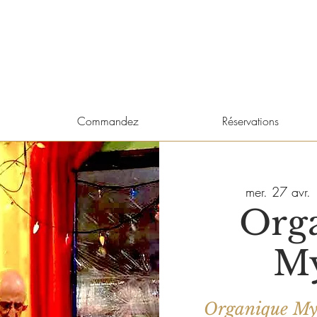
Commandez
Réservations
mer. 27 avr.
 
Org
M
Organique Myn