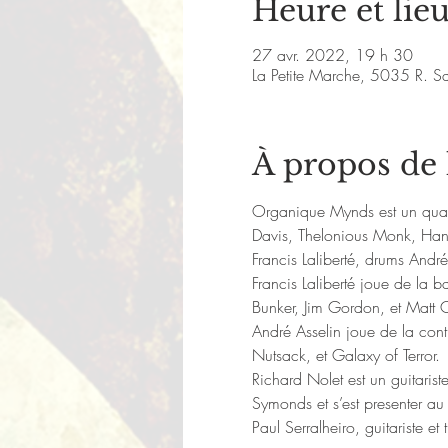
Heure et lie
27 avr. 2022, 19 h 30
La Petite Marche, 5035 R. S
À propos de
Organique Mynds est un quatuo
Davis, Thelonious Monk, Han
Francis Laliberté, drums André
Francis Laliberté joue de la b
Bunker, Jim Gordon, et Matt C
André Asselin joue de la cont
Nutsack, et Galaxy of Terror.
Richard Nolet est un guitaris
Symonds et s’est presenter au
Paul Serralheiro, guitariste et