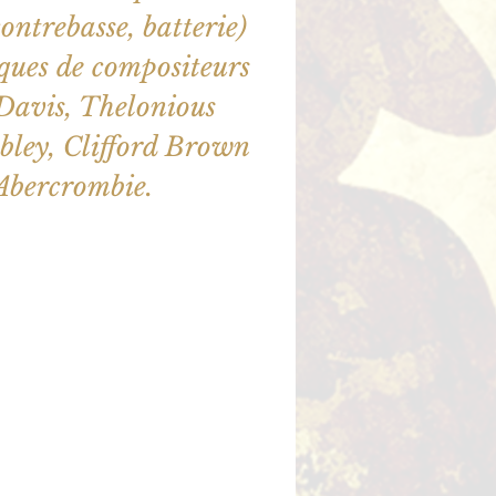
contrebasse, batterie)
iques de compositeurs
 Davis, Thelonious
ley, Clifford Brown
Abercrombie.
ne sont pas en vente
utres événements