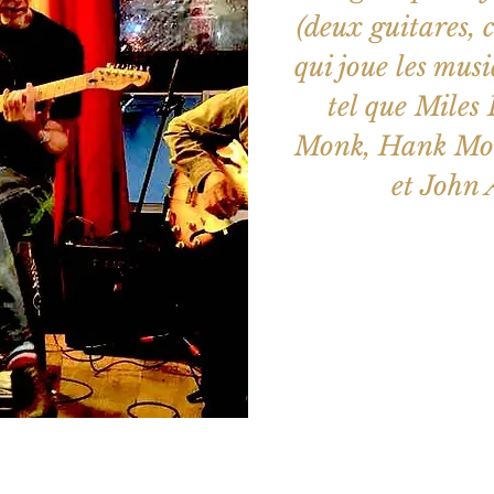
(deux guitares, 
qui joue les mus
tel que Miles
Monk, Hank Mob
et John 
Les billets 
Voir d'a