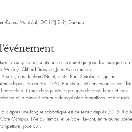
u
aint-Denis, Montréal, QC H2J 2L9, Canada
 l'événement
r (deux guitares, contrebasse, batterie) qui joue les musiques de 
k Mobley, Clifford Brown et John Abercrombie.
 Asselin, bass Richard Nolet, guitar Paul Serralheiro, guitar
atterie depuis les années 1970. Parmis ses influences on trouve Elvi
hamberlain. Il joue dans plusieurs groupes de jazz, blues et rock.
rebasse et la basse électrique dans plusiers formations jazz et rock
te qui après une longue sabbatique est de retour depuis 2015. Il à ét
 Café Campus, L’Air du Temps, et Le Soleil Levant, entre autres scen
 trompettiste, joue du…