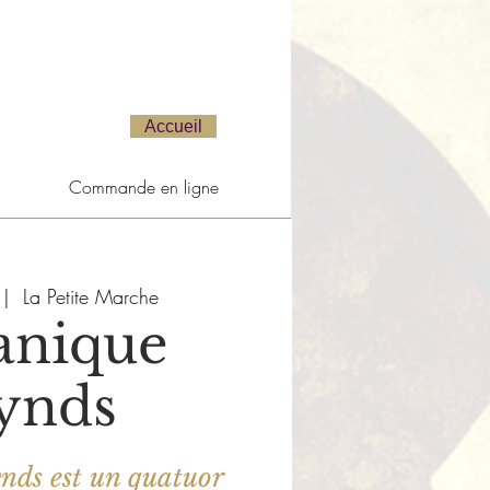
Accueil
Commande en ligne
 |  
La Petite Marche
anique
ynds
ds est un quatuor