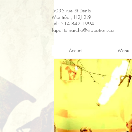
5035 rue St-Denis
Montréal, H2J 2L9
Tél: 514-842-1994
lapetitemarche@videotron.ca
Accueil
Menu