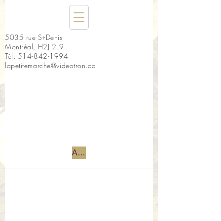
5035 rue St-Denis
Montréal, H2J 2L9
Tél:
514-842-1994
lapetitemarche@videotron.ca
Accueil