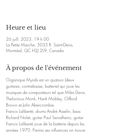
Voir d'autres événements
Heure et lieu
26 juill. 2023, 19 h 00
La Petite Marche, 5035 R. Saint-Denis,
Montréal, QC H2J 2L9, Canada
À propos de l'événement
Organique Mynds est un quatuor (deux 
guitares, contrebasse, batterie) qui joue les 
musiques de compositeurs tel que Miles Davis, 
Thelonious Monk, Hank Mobley, Clifford 
Brown et John Abercrombie.
Francis Laliberté, drums André Asselin, bass 
Richard Nolet, guitar Paul Serralheiro, guitar
Francis Laliberté joue de la batterie depuis les 
années 1970. Parmis ses influences on trouve 