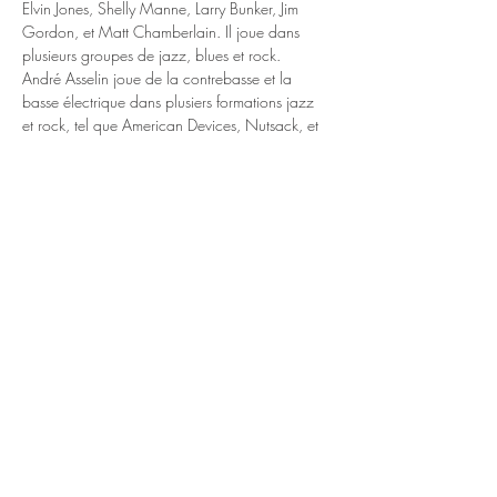
Elvin Jones, Shelly Manne, Larry Bunker, Jim 
Gordon, et Matt Chamberlain. Il joue dans 
plusieurs groupes de jazz, blues et rock.
André Asselin joue de la contrebasse et la 
basse électrique dans plusiers formations jazz 
et rock, tel que American Devices, Nutsack, et 
Galaxy of Terror.
Richard Nolet est un guitariste qui après une 
longue sabbatique est de retour depuis 2015. 
Il à étudier la guitare avec Ivan Symonds et 
s’est presenter au Café Campus, L’Air du Temps, 
et Le Soleil Levant, entre autres scenes de jazz 
Montréalaises.
Paul Serralheiro, guitariste et trompettiste, joue 
du…
En lire plus >