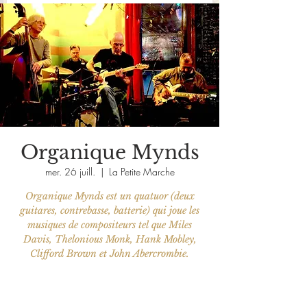
Organique Mynds
mer. 26 juill.
  |  
La Petite Marche
Organique Mynds est un quatuor (deux
guitares, contrebasse, batterie) qui joue les
musiques de compositeurs tel que Miles
Davis, Thelonious Monk, Hank Mobley,
Clifford Brown et John Abercrombie.
Les billets ne sont pas en vente