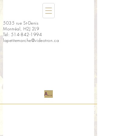
5035 rue St-Denis
Montréal, H2J 2L9
Tél:
514-842-1994
lapetitemarche@videotron.ca
Accueil