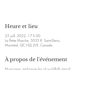
Les billets ne sont pas en vente
Voir d'autres événements
Heure et lieu
25 juill. 2022, 17 h 00
La Petite Marche, 5035 R. Saint-Denis,
Montréal, QC H2J 2L9, Canada
À propos de l'événement
Musicianer: mid-range leg of worldbilly tripod
at Swift Years, Debout, generally at Musician
and Guitar Player, singer, songwriter at
BluesReel
https://www.facebook.com/hutchinson.patric
k