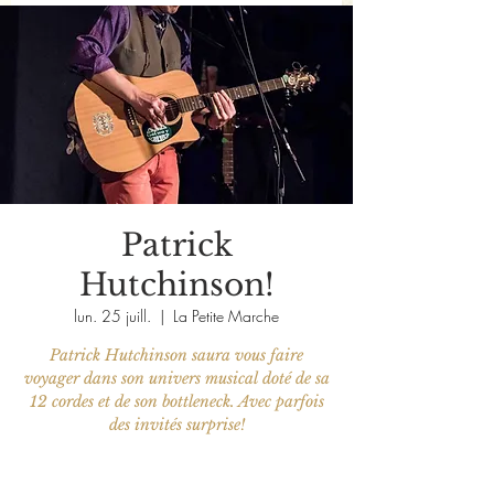
Patrick
Hutchinson!
lun. 25 juill.
  |  
La Petite Marche
Patrick Hutchinson saura vous faire
voyager dans son univers musical doté de sa
12 cordes et de son bottleneck. Avec parfois
des invités surprise!