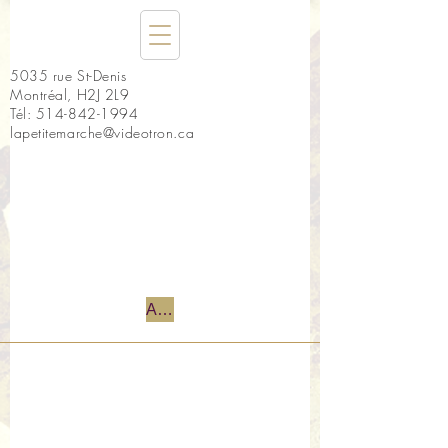
5035 rue St-Denis
Montréal, H2J 2L9
Tél:
514-842-1994
lapetitemarche@videotron.ca
Accueil