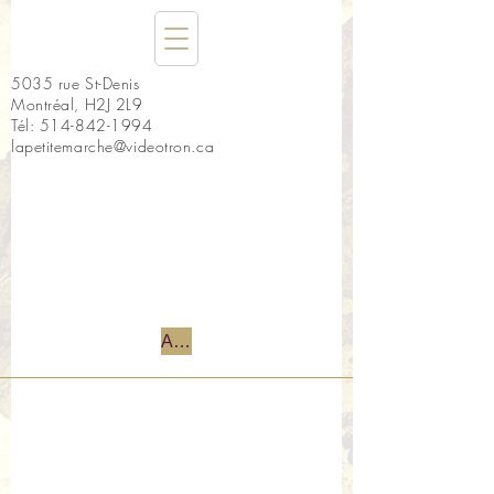
5035 rue St-Denis
Montréal, H2J 2L9
Tél:
514-842-1994
lapetitemarche@videotron.ca
Accueil