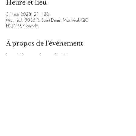
Heure et lieu
31 mai 2023, 21 h 30
Montréal, 5035 R. Saint-Denis, Montréal, QC
H2J 2L9, Canada
À propos de l'événement
https://drive.google.com/file/d/1DPD-
nFzn3TF_-m68F6pd4C_rA6iXHJiF/view?
usp=drivesdk