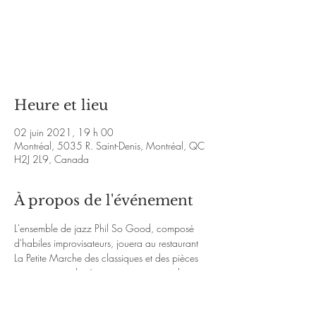
Les billets ne sont pas en vente
Voir d'autres événements
Heure et lieu
02 juin 2021, 19 h 00
Montréal, 5035 R. Saint-Denis, Montréal, QC
H2J 2L9, Canada
À propos de l'événement
L'ensemble de jazz Phil So Good, composé 
d'habiles improvisateurs, jouera au restaurant 
La Petite Marche des classiques et des pièces 
moins connus du répertoire jazz et jazz latin 
ainsi que des compositions originales. Sur 
place, vous pourrez y savourer les délicieux 