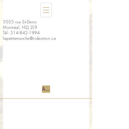
5035 rue St-Denis
Montréal, H2J 2L9
Tél:
514-842-1994
lapetitemarche@videotron.ca
Accueil