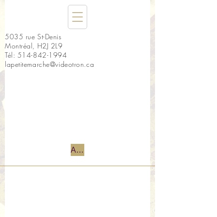
5035 rue St-Denis
Montréal, H2J 2L9
Tél:
514-842-1994
lapetitemarche@videotron.ca
Accueil