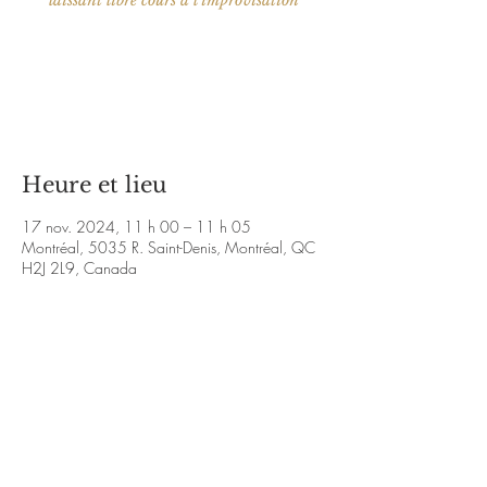
laissant libre cours à l'improvisation
Aucun billet en vente
Voir d'autres événements
Heure et lieu
17 nov. 2024, 11 h 00 – 11 h 05
Montréal, 5035 R. Saint-Denis, Montréal, QC
H2J 2L9, Canada
À propos de l'événement
https://charleslussier.bandcamp.com/album/i
nterludes