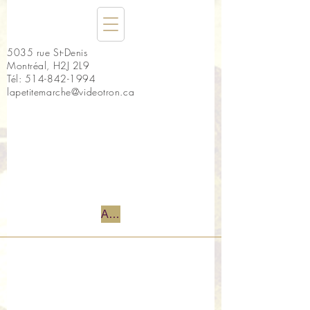
5035 rue St-Denis
Montréal, H2J 2L9
Tél:
514-842-1994
lapetitemarche@videotron.ca
Accueil