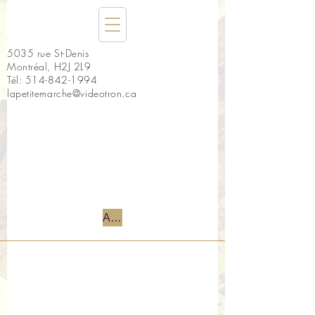
5035 rue St-Denis
Montréal, H2J 2L9
Tél:
514-842-1994
lapetitemarche@videotron.ca
Accueil