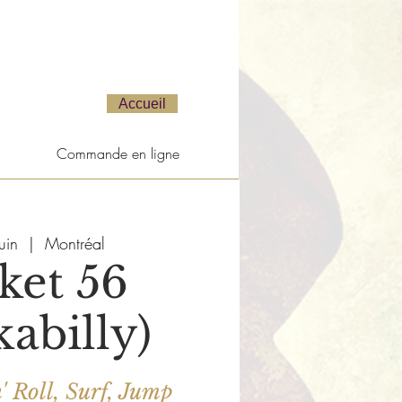
Accueil
Commande en ligne
uin
  |  
Montréal
ket 56
abilly)
' Roll, Surf, Jump