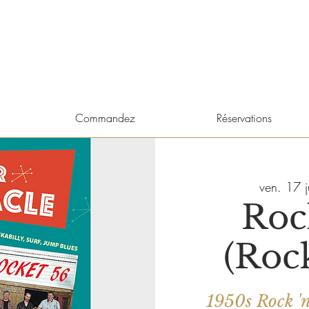
Commandez
Réservations
ven. 17 j
Roc
(Rock
1950s Rock 'n