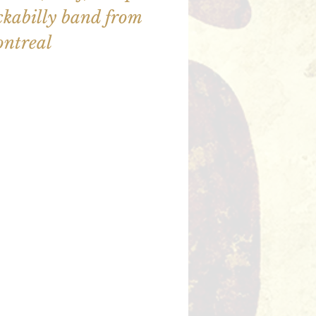
ckabilly band from
illet en vente
utres événements