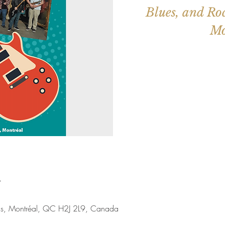
Blues, and Ro
Aucun b
Voir d'a
u
nis, Montréal, QC H2J 2L9, Canada