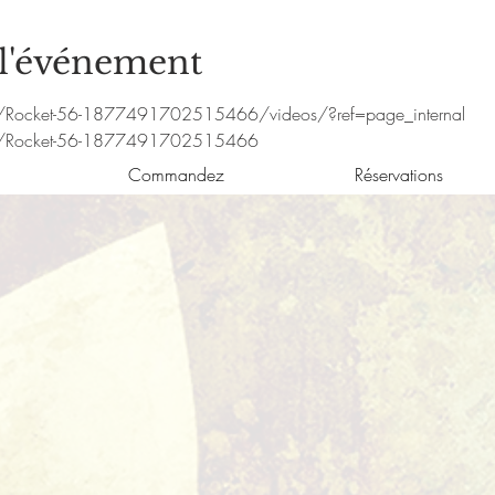
 l'événement
/Rocket-56-1877491702515466/videos/?ref=page_internal
m/Rocket-56-1877491702515466
Commandez
Réservations