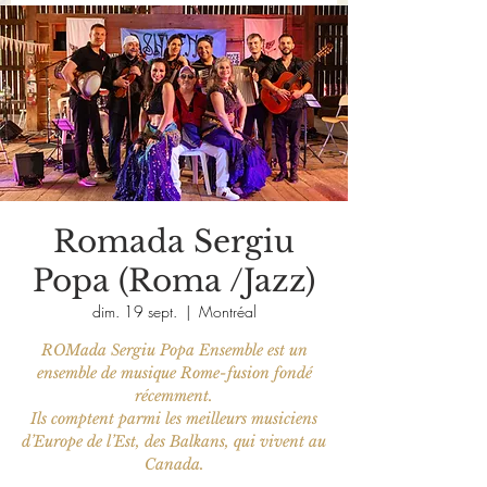
Romada Sergiu
Popa (Roma /Jazz)
dim. 19 sept.
  |  
Montréal
ROMada Sergiu Popa Ensemble est un
ensemble de musique Rome-fusion fondé
récemment.
Ils comptent parmi les meilleurs musiciens
d’Europe de l’Est, des Balkans, qui vivent au
Canada.