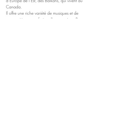
d’Europe de l’Est, des Balkans, qui vivent au 
Canada.
Il offre une riche variété de musiques et de 
compositions, une fusion d’une musique Rroma 
mêlée à des influences de partout qui se 
rencontrent en Amérique du Nord.
ROMada Ensemble est dirigé par le virtuose 
montréalais de l’accordéon Sergiu Popa, suivi 
du grand violoniste roumain Lache Cercel (qui 
représente la côte Ouest du Canada, 
Vancouver).
En lire plus >