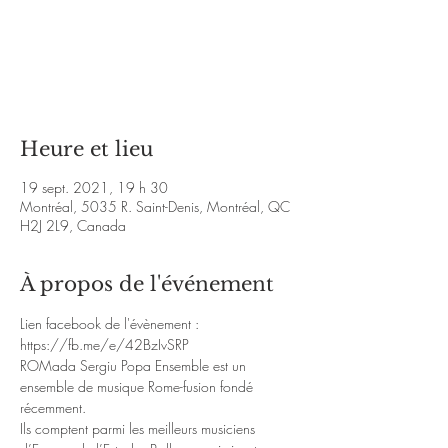
Les billets ne sont pas en vente
Voir d'autres événements
Heure et lieu
19 sept. 2021, 19 h 30
Montréal, 5035 R. Saint-Denis, Montréal, QC
H2J 2L9, Canada
À propos de l'événement
Lien facebook de l'évènement :
https://fb.me/e/42BzIvSRP
ROMada Sergiu Popa Ensemble est un 
ensemble de musique Rome-fusion fondé 
récemment.
Ils comptent parmi les meilleurs musiciens 