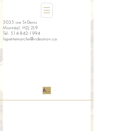
5035 rue St-Denis
Montréal, H2J 2L9
Tél:
514-842-1994
lapetitemarche@videotron.ca
Accueil