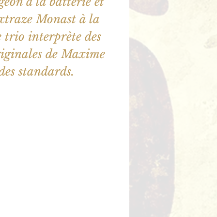
geon à la batterie et
xtraze Monast à la
 trio interprète des
riginales de Maxime
illet en vente
utres événements