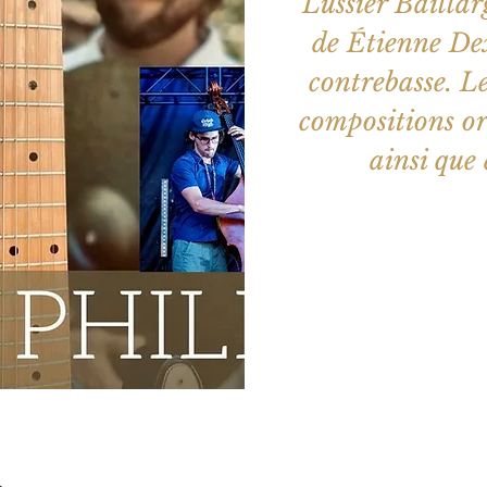
Lussier Baillar
de Étienne De
contrebasse. Le
compositions o
Aucun b
Voir d'a
u