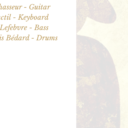
asseur - Guitar
ctil - Keyboard
Lefebvre - Bass
ne sont pas en vente
utres événements