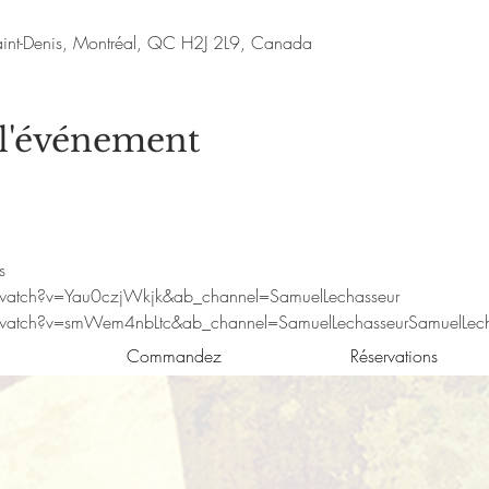
aint-Denis, Montréal, QC H2J 2L9, Canada
 l'événement
s
watch?v=Yau0czjWkjk&ab_channel=SamuelLechasseur
watch?v=smWem4nbLtc&ab_channel=SamuelLechasseurSamuelLech
Commandez
Réservations