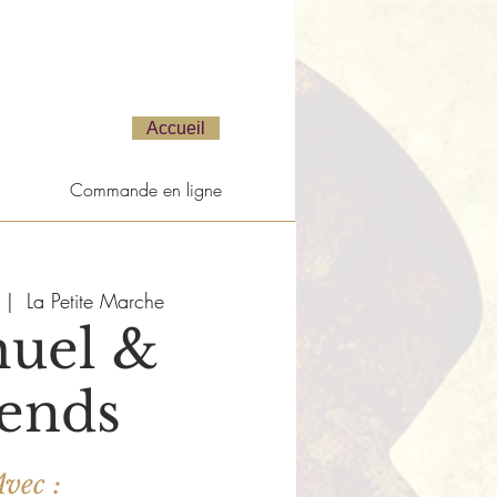
Accueil
Commande en ligne
 |  
La Petite Marche
uel &
iends
vec :