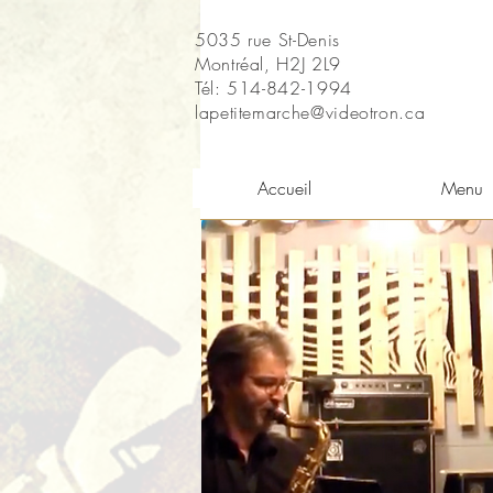
5035 rue St-Denis
Montréal, H2J 2L9
Tél: 514-842-1994
lapetitemarche@videotron.ca
Accueil
Menu