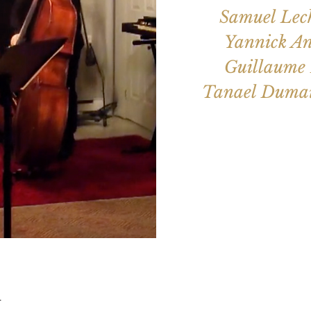
Samuel Lech
Yannick An
Guillaume 
Les billets 
Voir d'a
u