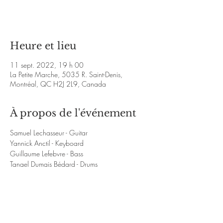
Voir d'autres événements
Heure et lieu
11 sept. 2022, 19 h 00
La Petite Marche, 5035 R. Saint-Denis,
Montréal, QC H2J 2L9, Canada
À propos de l'événement
Samuel Lechasseur - Guitar
Yannick Anctil - Keyboard
Guillaume Lefebvre - Bass
Tanael Dumais Bédard - Drums
https://www.youtube.com/watch?
v=Yau0czjWkjk&ab_channel=SamuelLechasse
ur
https://www.youtube.com/watch?
v=smWem4nbLtc&ab_channel=SamuelLechass