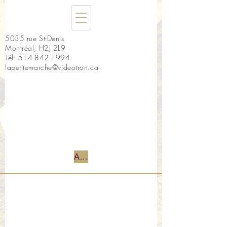
5035 rue St-Denis
Montréal, H2J 2L9
Tél:
514-842-1994
lapetitemarche@videotron.ca
Accueil