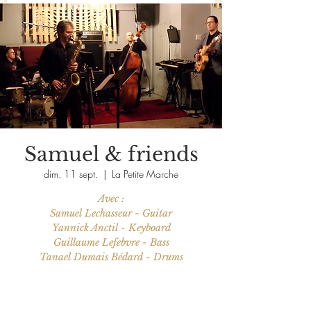
Samuel & friends
dim. 11 sept.
  |  
La Petite Marche
Avec :
Samuel Lechasseur - Guitar
Yannick Anctil - Keyboard
Guillaume Lefebvre - Bass
Les billets ne sont pas en vente