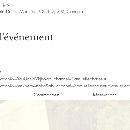
1 h 30
aint-Denis, Montréal, QC H2J 2L9, Canada
 l'événement
s
watch?v=Yau0czjWkjk&ab_channel=SamuelLechasseur
watch?v=smWem4nbLtc&ab_channel=SamuelLechasseurSamuelLech
Commandez
Réservations