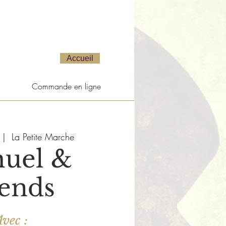
Accueil
Commande en ligne
 |  
La Petite Marche
uel &
iends
vec :