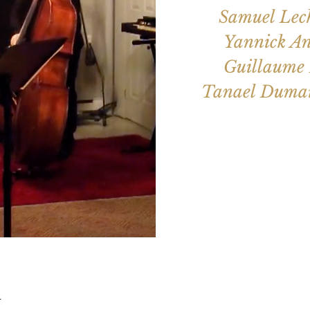
Samuel Lech
Yannick An
Guillaume 
Les billets 
Voir d'a
u