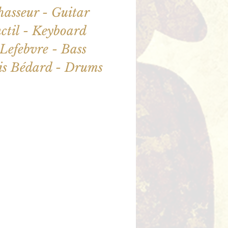
asseur - Guitar
ctil - Keyboard
Lefebvre - Bass
ne sont pas en vente
utres événements