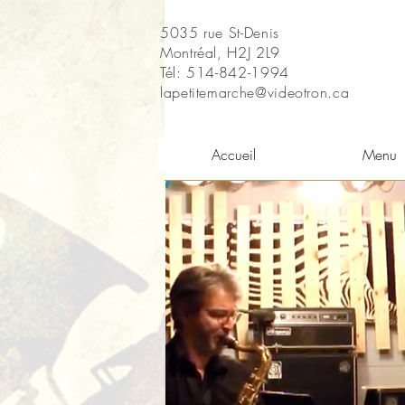
5035 rue St-Denis
Montréal, H2J 2L9
Tél: 514-842-1994
lapetitemarche@videotron.ca
Accueil
Menu