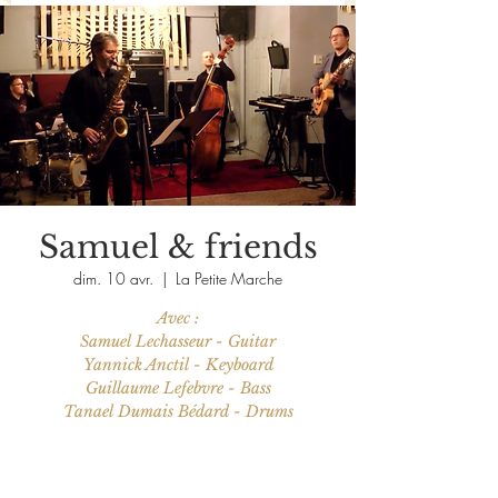
Samuel & friends
dim. 10 avr.
  |  
La Petite Marche
Avec :
Samuel Lechasseur - Guitar
Yannick Anctil - Keyboard
Guillaume Lefebvre - Bass
Les billets ne sont pas en vente