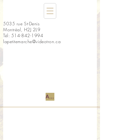
5035 rue St-Denis
Montréal, H2J 2L9
Tél:
514-842-1994
lapetitemarche@videotron.ca
Accueil