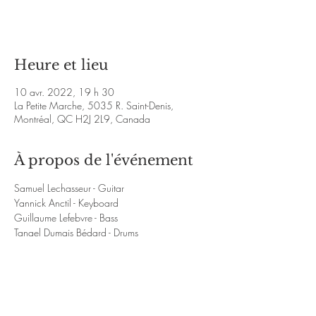
Voir d'autres événements
Heure et lieu
10 avr. 2022, 19 h 30
La Petite Marche, 5035 R. Saint-Denis,
Montréal, QC H2J 2L9, Canada
À propos de l'événement
Samuel Lechasseur - Guitar
Yannick Anctil - Keyboard
Guillaume Lefebvre - Bass
Tanael Dumais Bédard - Drums
https://www.youtube.com/watch?
v=Yau0czjWkjk&ab_channel=SamuelLechasse
ur
https://www.youtube.com/watch?
v=smWem4nbLtc&ab_channel=SamuelLechass