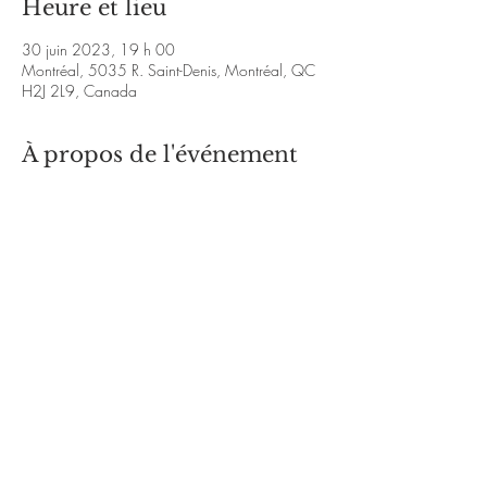
Heure et lieu
30 juin 2023, 19 h 00
Montréal, 5035 R. Saint-Denis, Montréal, QC
H2J 2L9, Canada
À propos de l'événement
https://www.youtube.com/watch?
v=0jRc3ktFxXQ&ab_channel=RomainSt-Louis