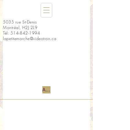
5035 rue St-Denis
Montréal, H2J 2L9
Tél:
514-842-1994
lapetitemarche@videotron.ca
Accueil