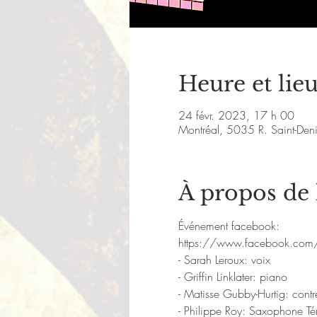
Heure et lie
24 févr. 2023, 17 h 00
Montréal, 5035 R. Saint-De
À propos de
Événement facebook:
https://www.facebook.com/
- Sarah Leroux: voix 
- Griffin Linklater: piano 
- Matisse Gubby-Hurtig: cont
- Philippe Roy: Saxophone Té