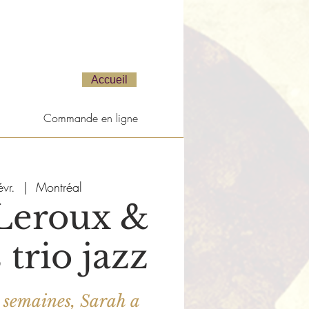
Accueil
Commande en ligne
vr.
  |  
Montréal
Leroux &
 trio jazz
s semaines, Sarah a