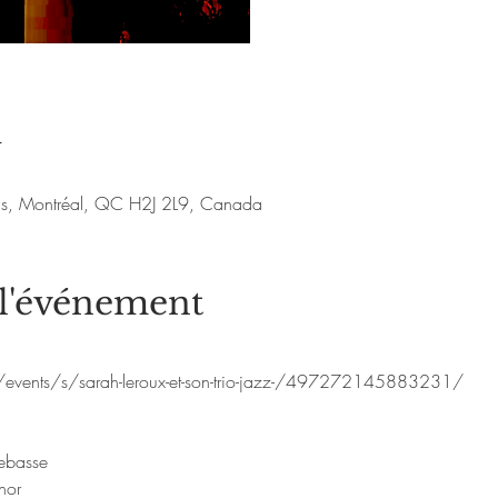
u
nis, Montréal, QC H2J 2L9, Canada
 l'événement
events/s/sarah-leroux-et-son-trio-jazz-/497272145883231/
rebasse 
nor  