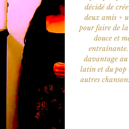
décidé de crée
deux amis + u
pour faire de l
douce et m
entraînante. 
davantage au 
latin et du pop
autres chansons
Aucun b
Voir d'a