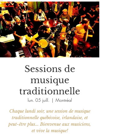
Sessions de
musique
traditionnelle
lun. 05 juill.
  |  
Montréal
Chaque lundi soir, une session de musique
traditionnelle québécoise, irlandaise, et
peut-être plus... Bienvenue aux musiciens,
et vive la musique!