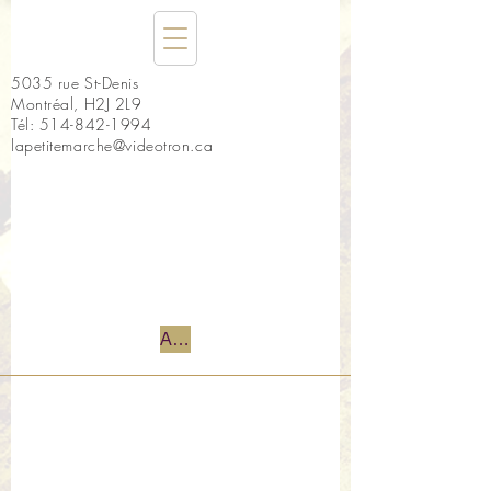
5035 rue St-Denis
Montréal, H2J 2L9
Tél:
514-842-1994
lapetitemarche@videotron.ca
Accueil