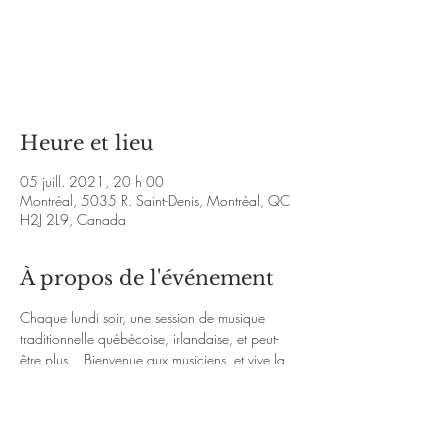
Les billets ne sont pas en vente
Voir d'autres événements
Heure et lieu
05 juill. 2021, 20 h 00
Montréal, 5035 R. Saint-Denis, Montréal, QC
H2J 2L9, Canada
À propos de l'événement
Chaque lundi soir, une session de musique 
traditionnelle québécoise, irlandaise, et peut-
être plus... Bienvenue aux musiciens, et vive la 
musique! 
http://www.facebook.com/tradescalier
https://www.youtube.com/watch?
v=r9SdmDr2_pM