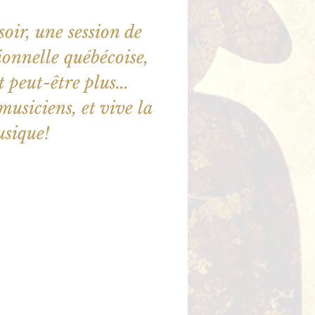
oir, une session de
onnelle québécoise,
t peut-être plus...
usiciens, et vive la
sique!
ne sont pas en vente
utres événements