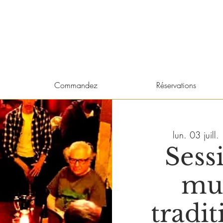
Commandez
Réservations
lun. 03 juill.
 
Sess
mu
tradit