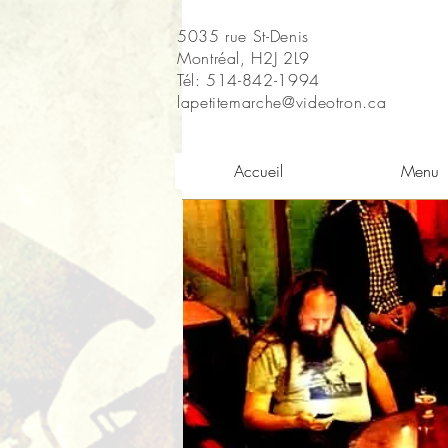
5035 rue St-Denis
Montréal, H2J 2L9
Tél: 514-842-1994
lapetitemarche@videotron.ca
Accueil
Menu