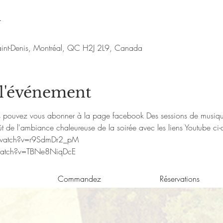
u
aint-Denis, Montréal, QC H2J 2L9, Canada
 l'événement
us pouvez vous abonner à la page facebook 
Des sessions de musiqu
t de l'ambiance chaleureuse de la soirée avec les liens Youtube ci-
/watch?v=r9SdmDr2_pM
watch?v=TBNe8NiqDcE
Commandez
Réservations