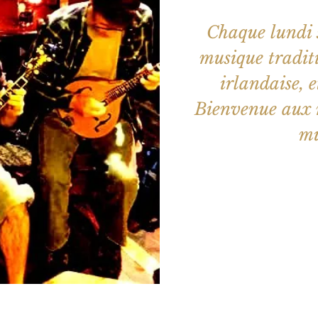
Chaque lundi s
musique traditi
irlandaise, e
Bienvenue aux m
mu
Les billets 
Voir d'a