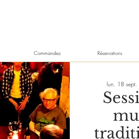
Commandez
Réservations
lun. 18 sept.
 
Sess
mu
tradit