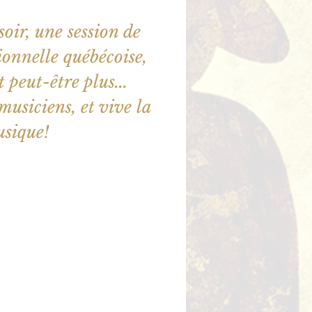
oir, une session de
onnelle québécoise,
t peut-être plus...
usiciens, et vive la
sique!
ne sont pas en vente
utres événements