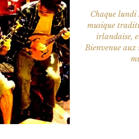
Chaque lundi s
musique traditi
irlandaise, e
Bienvenue aux m
mu
Les billets 
Voir d'a