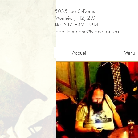
5035 rue St-Denis
Montréal, H2J 2L9
Tél: 514-842-1994
lapetitemarche@videotron.ca
Accueil
Menu