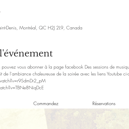
u
aint-Denis, Montréal, QC H2J 2L9, Canada
 l'événement
us pouvez vous abonner à la page facebook 
Des sessions de musiqu
t de l'ambiance chaleureuse de la soirée avec les liens Youtube ci-
/watch?v=r9SdmDr2_pM
watch?v=TBNe8NiqDcE
Commandez
Réservations