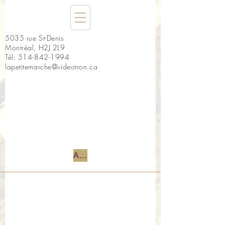
5035 rue St-Denis
Montréal, H2J 2L9
Tél:
514-842-1994
lapetitemarche@videotron.ca
Accueil