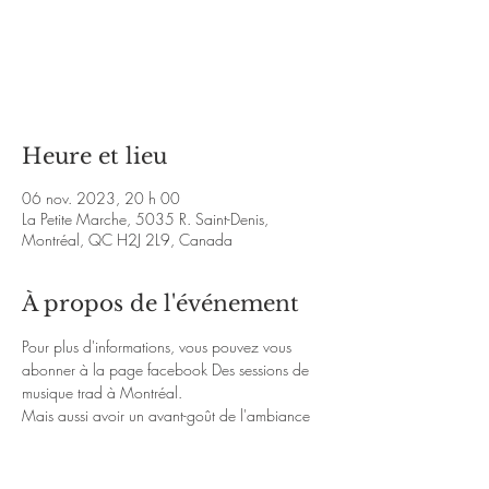
Les billets ne sont pas en vente
Voir d'autres événements
Heure et lieu
06 nov. 2023, 20 h 00
La Petite Marche, 5035 R. Saint-Denis,
Montréal, QC H2J 2L9, Canada
À propos de l'événement
Pour plus d'informations, vous pouvez vous 
abonner à la page facebook 
Des sessions de 
musique trad à Montréal
.
Mais aussi avoir un avant-goût de l'ambiance 
chaleureuse de la soirée avec les liens Youtube 
ci-dessous :
https://www.youtube.com/watch?