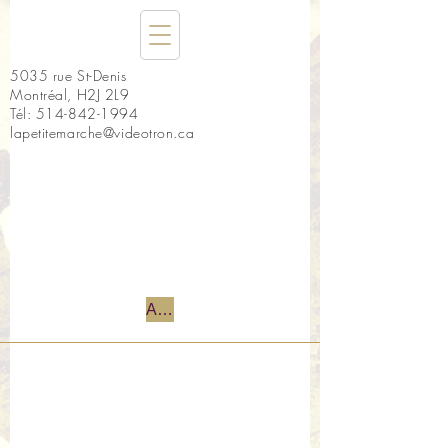
5035 rue St-Denis
Montréal, H2J 2L9
Tél:
514-842-1994
lapetitemarche@videotron.ca
Accueil