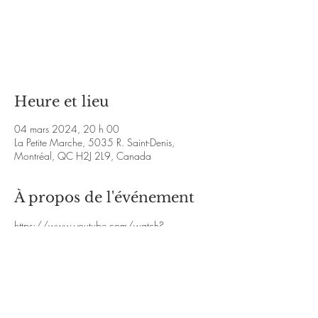
Les billets ne sont pas en vente
Voir d'autres événements
Heure et lieu
04 mars 2024, 20 h 00
La Petite Marche, 5035 R. Saint-Denis,
Montréal, QC H2J 2L9, Canada
À propos de l'événement
https://www.youtube.com/watch?
v=PaQaEGKw3oY
http://www.facebook.com
/tradescalier
https://www.youtube.com/watch
?
v=r9SdmDr2_pM
http://www.youtube.com/w
atch?v=TBNe8NiqDcE