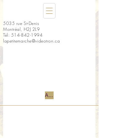
5035 rue St-Denis
Montréal, H2J 2L9
Tél:
514-842-1994
lapetitemarche@videotron.ca
Accueil