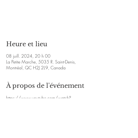
Les billets ne sont pas en vente
Voir d'autres événements
Heure et lieu
08 juill. 2024, 20 h 00
La Petite Marche, 5035 R. Saint-Denis,
Montréal, QC H2J 2L9, Canada
À propos de l'événement
https://www.youtube.com/watch?
v=PaQaEGKw3oY
http://www.facebook.com
/tradescalier
https://www.youtube.com/watch
?
v=r9SdmDr2_pM
http://www.youtube.com/w
atch?v=TBNe8NiqDcE