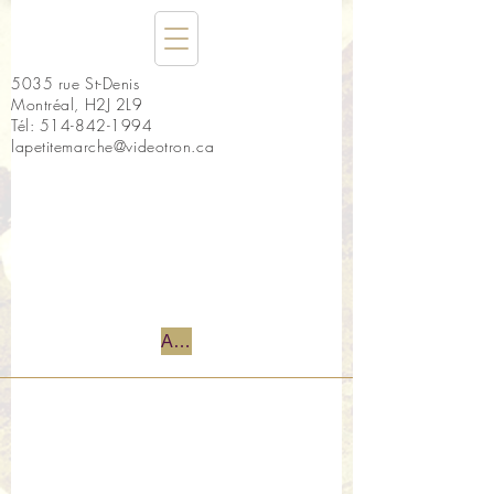
5035 rue St-Denis
Montréal, H2J 2L9
Tél:
514-842-1994
lapetitemarche@videotron.ca
Accueil