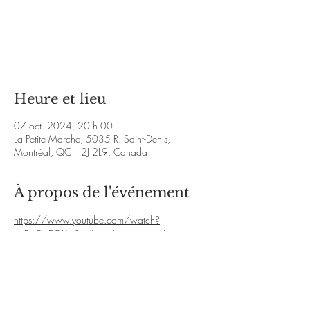
Les billets ne sont pas en vente
Voir d'autres événements
Heure et lieu
07 oct. 2024, 20 h 00
La Petite Marche, 5035 R. Saint-Denis,
Montréal, QC H2J 2L9, Canada
À propos de l'événement
https://www.youtube.com/watch?
v=PaQaEGKw3oY
http://www.facebook.com
/tradescalier
https://www.youtube.com/watch
?
v=r9SdmDr2_pM
http://www.youtube.com/w
atch?v=TBNe8NiqDcE